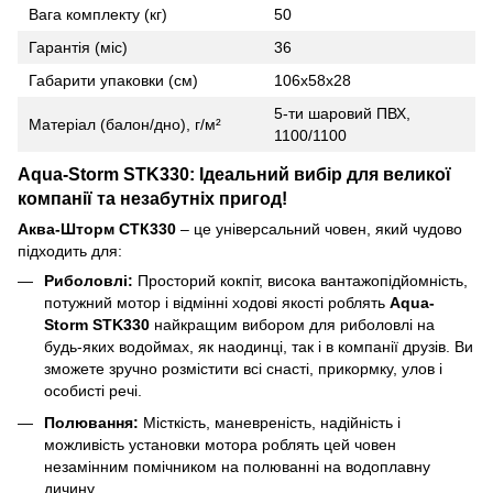
Вага комплекту (кг)
50
Гарантія (міс)
36
Габарити упаковки (см)
106х58х28
5-ти шаровий ПВХ,
Матеріал (балон/дно), г/м²
1100/1100
Aqua-Storm STK330: Ідеальний вибір для великої
компанії та незабутніх пригод!
Аква-Шторм СТК330
– це універсальний човен, який чудово
підходить для:
Риболовлі:
Просторий кокпіт, висока вантажопідйомність,
потужний мотор і відмінні ходові якості роблять
Aqua-
Storm STK330
найкращим вибором для риболовлі на
будь-яких водоймах, як наодинці, так і в компанії друзів. Ви
зможете зручно розмістити всі снасті, прикормку, улов і
особисті речі.
Полювання:
Місткість, маневреність, надійність і
можливість установки мотора роблять цей човен
незамінним помічником на полюванні на водоплавну
дичину.