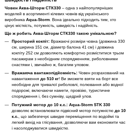
Човен Аква-Шторм СТК330
– одна з найпопулярніших
моделей в асортименті кілевих човнів від українського
виробника
Aqua-Storm
. Вона ідеально підходить тим, хто
цінує місткість, потужність, швидкість і надійність.
Що ж робить Аква-Шторм СТК330 такою унікальною?
Просторий кокпіт:
Вражаючі розміри човна (довжина 330
см, ширина 151 см, діаметр балона 41 см) і довжина
кокпіту 252 см дозволяють комфортно розміститися трьом
пасажирам з необхідним спорядженням, риболовними
снастями і, звичайно ж, багатим уловом.
Вражаюча вантажопідйомність:
Човен розрахований на
навантаження
до 510 кг
! Ви зможете взяти на борт все
необхідне для тривалої риболовлі, полювання або водної
подорожі, включаючи намети, провізію, туристичне
спорядження і, без сумніву, щедрий улов.
Потужний мотор до 10 к.с.:
Aqua-Storm STK 330
дозволяє встановлювати підвісний мотор потужністю
до 10
к.с.
, що забезпечує швидке переміщення по водоймі та
легкий вихід на глісування, дозволяючи вам економити час
і насолоджуватися швидкістю.