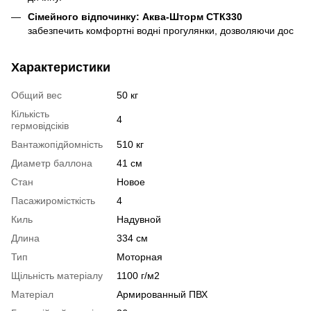
Сімейного відпочинку:
Аква-Шторм СТК330
забезпечить комфортні водні прогулянки, дозволяючи дос
Характеристики
Общий вес
50 кг
Кількість
4
гермовідсіків
Вантажопідйомність
510 кг
Диаметр баллона
41 см
Стан
Новое
Пасажиромісткість
4
Киль
Надувной
Длина
334 см
Тип
Моторная
Щільність матеріалу
1100 г/м2
Матеріал
Армированный ПВХ