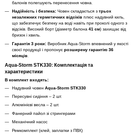
балонів полегшують перенесення човна.
Надійність і безпека:
Човен складається з
трьох
незалежних герметичних відсіків
плюс надувний киль,
що забезпечує безпеку на воді навіть при проколі одного з
відсіків. Високий борт (діаметр балона
41 см
) захищає від
бризок і хвиль.
Гарантія 3 роки:
Виробник Aqua-Storm впевнений у якості
своєї продукції і пропонує
розширену гарантію 36
місяців
.
Aqua-Storm STK330: Комплектація та
характеристики
В комплект входять:
Надувний човен
Aqua-Storm STK330
Пересувні сидіння – 2 шт.
Алюмінієві весла – 2 шт.
Фанерний пайол зі стрингерами
Механічний насос
Ремкомплект (клей, заплатки з ПВХ)