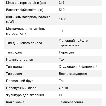
Кількість гермоотсіків (шт)
3+1
Вантажопідйомність (кг)
510
Щільність матеріалу балонів
1100
(г/м²)
Максимальна потужність
10
мотора (к.с.)
Фанерний пайол зі
Тип днищевого пайола
стрингерами
Тип сидінь
Пересувні
Наявність транця
Так
Тип транця
Стаціонарний фанерний
Тип весел
Весло стандартне
Привальний брус
Так
Перепускний клапан
Опція
Фурнітура для якорення
Ні
Колір човна
Темно-зелений