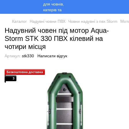
Каталог
Надувні човни ПВХ
Човни надувні з пвх Storm
Мото
Надувний човен під мотор Aqua-
Storm STK 330 ПВХ кілевий на
чотири місця
Артикул:
stk330
Написати відгук
Безкоштовна доставка
3