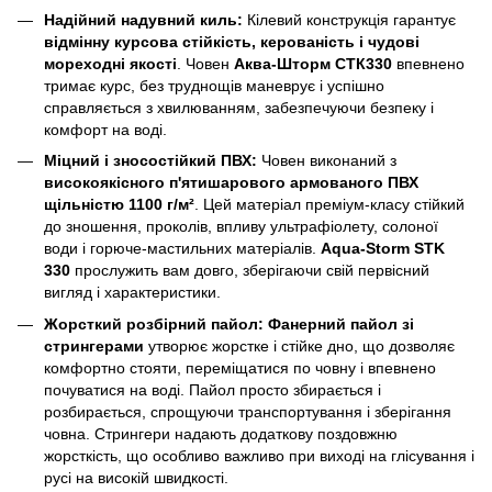
Надійний надувний киль:
Кілевий конструкція гарантує
відмінну курсова стійкість, керованість і чудові
мореходні якості
. Човен
Аква-Шторм СТК330
впевнено
тримає курс, без труднощів маневрує і успішно
справляється з хвилюванням, забезпечуючи безпеку і
комфорт на воді.
Міцний і зносостійкий ПВХ:
Човен виконаний з
високоякісного п'ятишарового армованого ПВХ
щільністю 1100 г/м²
. Цей матеріал преміум-класу стійкий
до зношення, проколів, впливу ультрафіолету, солоної
води і горюче-мастильних матеріалів.
Aqua-Storm STK
330
прослужить вам довго, зберігаючи свій первісний
вигляд і характеристики.
Жорсткий розбірний пайол:
Фанерний пайол зі
стрингерами
утворює жорстке і стійке дно, що дозволяє
комфортно стояти, переміщатися по човну і впевнено
почуватися на воді. Пайол просто збирається і
розбирається, спрощуючи транспортування і зберігання
човна. Стрингери надають додаткову поздовжню
жорсткість, що особливо важливо при виході на глісування і
русі на високій швидкості.