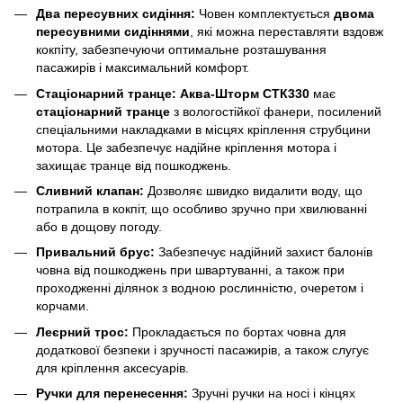
Два пересувних сидіння:
Човен комплектується
двома
пересувними сидіннями
, які можна переставляти вздовж
кокпіту, забезпечуючи оптимальне розташування
пасажирів і максимальний комфорт.
Стаціонарний транце:
Аква-Шторм СТК330
має
стаціонарний транце
з вологостійкої фанери, посилений
спеціальними накладками в місцях кріплення струбцини
мотора. Це забезпечує надійне кріплення мотора і
захищає транце від пошкоджень.
Сливний клапан:
Дозволяє швидко видалити воду, що
потрапила в кокпіт, що особливо зручно при хвилюванні
або в дощову погоду.
Привальний брус:
Забезпечує надійний захист балонів
човна від пошкоджень при швартуванні, а також при
проходженні ділянок з водною рослинністю, очеретом і
корчами.
Леєрний трос:
Прокладається по бортах човна для
додаткової безпеки і зручності пасажирів, а також слугує
для кріплення аксесуарів.
Ручки для перенесення:
Зручні ручки на носі і кінцях