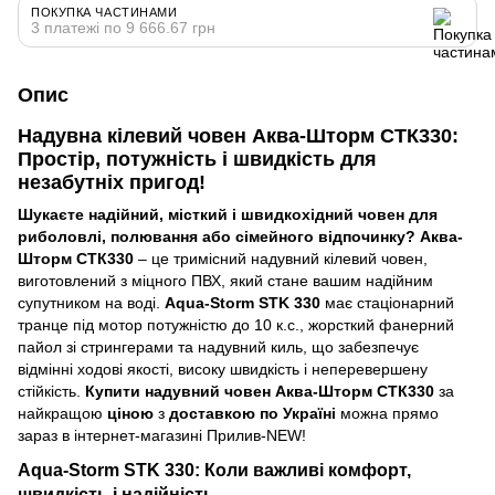
ПОКУПКА ЧАСТИНАМИ
3 платежі по 9 666.67 грн
Опис
Надувна кілевий човен Аква-Шторм СТК330:
Простір, потужність і швидкість для
незабутніх пригод!
Шукаєте надійний, місткий і швидкохідний човен для
риболовлі, полювання або сімейного відпочинку?
Аква-
Шторм СТК330
– це тримісний надувний кілевий човен,
виготовлений з міцного ПВХ, який стане вашим надійним
супутником на воді.
Aqua-Storm STK 330
має стаціонарний
транце під мотор потужністю до 10 к.с., жорсткий фанерний
пайол зі стрингерами та надувний киль, що забезпечує
відмінні ходові якості, високу швидкість і неперевершену
стійкість.
Купити надувний човен Аква-Шторм СТК330
за
найкращою
ціною
з
доставкою по Україні
можна прямо
зараз в інтернет-магазині Прилив-NEW!
Aqua-Storm STK 330: Коли важливі комфорт,
швидкість і надійність