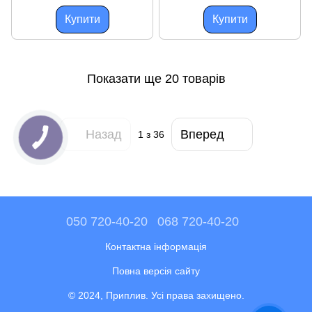
Оскулати для сучасних суден
яхт і катерів
Купити
Купити
Показати ще 20 товарів
Назад
Вперед
1
з 36
050 720-40-20
068 720-40-20
Контактна інформація
Повна версія сайту
© 2024, Приплив. Усі права захищено.