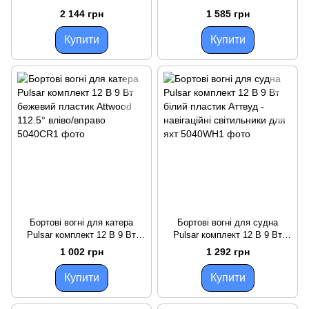
Attwood водонепроникний
нержавіюча сталь Аттвуд для
2 144 грн
1 585 грн
трюмний з
навігації з видимістю 1
Купити
Купити
Бортові вогні для катера
Бортові вогні для судна
Pulsar комплект 12 В 9 Вт
Pulsar комплект 12 В 9 Вт
бежевий пластик Attwood
білий пластик Аттвуд -
1 002 грн
1 292 грн
112.5° вліво/вправо
навігаційні світильники для
яхт
Купити
Купити