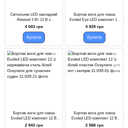
Світильник LED накладний
Бортові вогні для човна
Attwood 3 Вт 12 В з
Evoled Eye LED комплект 12
нержавіючої сталі білого
В нержавіюча сталь Оскулати
4 003 грн
4 929 грн
світла 102 мм довговічний
врізні світлодіоди
Купити
Купити
Бортові вогні для човна
Бортові вогні для човна
Evoled LED комплект 12 В
Evoled LED комплект 12 В
нержавіюча сталь білий
білий пластик Оскулати для
2 943 грн
2 588 грн