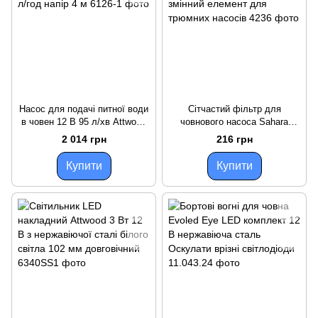
Насос для подачі питної води
Сітчастий фільтр для
в човен 12 В 95 л/хв Attwood
човнового насоса Sahara
продуктивність 568 л/год
Attwood з нержавіючої сталі
2 014 грн
216 грн
напір 4 м
змінний елемент для трюмних
насосів
Купити
Купити