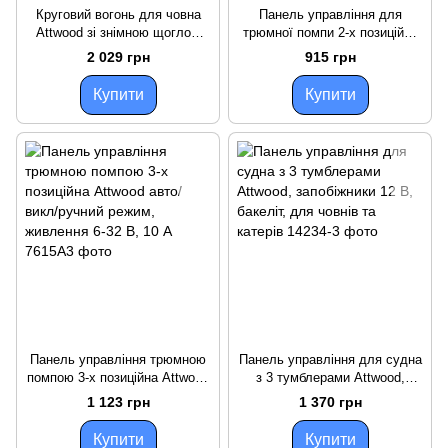
Круговий вогонь для човна
Панель управління для
Attwood зі знімною щоглою
трюмної помпи 2-х позиційна
610 мм, 12 В, 9 Вт, чорний
Attwood 10 А, живлення 6-32
2 029 грн
915 грн
пластиковий корпус,
В для човнів і катерів
навігаційний
Купити
Купити
Панель управління трюмною
Панель управління для судна
помпою 3-х позиційна Attwood
з 3 тумблерами Attwood,
авто/викл/ручний режим,
запобіжники 12 В, бакеліт, для
1 123 грн
1 370 грн
живлення 6-32 В, 10 А
човнів та катерів
Купити
Купити