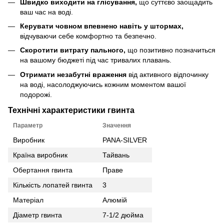
Швидко виходити на глісування,
що суттєво заощадить
ваш час на воді.
Керувати човном впевнено навіть у штормах,
відчуваючи себе комфортно та безпечно.
Скоротити витрату пального,
що позитивно позначиться
на вашому бюджеті під час тривалих плавань.
Отримати незабутні враження
від активного відпочинку
на воді, насолоджуючись кожним моментом вашої
подорожі.
Технічні характеристики гвинта
Параметр
Значення
Виробник
PANA-SILVER
Країна виробник
Тайвань
Обертання гвинта
Праве
Кількість лопатей гвинта
3
Матеріал
Алюмій
Діаметр гвинта
7-1/2 дюйма