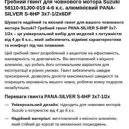
Гребний гвинт для човнового мотора Suzuki
58110-91J00-019 4-6 к.с. алюмінієвий PANA-
SILVER S-6HP 3x7-1/2x6DF
Шукаєте надійний та якісний гвинт для вашого човнового
мотора Suzuki?
Гребний гвинт PANA-SILVER S-6HP 3x7-
1/2x – це універсальний вибір для моделей з потужністю
від 4 до 6 к.с., який забезпечить відмінні характеристики
та комфорт під час плавання.
Цей гребний гвинт розроблений з акцентом на ефективність,
маневреність та довговічність. Він виготовлений з міцного
алюмінію, що робить його оптимальним варіантом для
експлуатації в різних умовах. Гвинт забезпечить швидке
прискорення, дозволить досягти максимальної швидкості та
покращить керованість вашого човна, роблячи кожну подорож
незабутньою.
Переваги гвинта PANA-SILVER S-6HP 3x7-1/2x
Універсальний дизайн:
підходить для човнових моторів
Suzuki з потужністю від 4 до 6 к.с.
Надійний матеріал:
виготовлений з якісного алюмінію,
який стійкий до корозії та механічних пошкоджень.