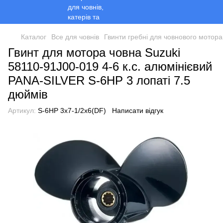
Каталог
Все для човнів
Гвинти гребні для човнового мотора
Гвинт для мотора човна Suzuki
58110-91J00-019 4-6 к.с. алюмінієвий
PANA-SILVER S-6HP 3 лопаті 7.5
дюймів
Артикул:
S-6HP 3x7-1/2x6(DF)
Написати відгук