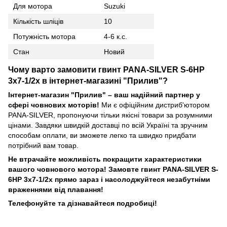
Для мотора
Suzuki
Кількість шліців
10
Потужність мотора
4-6 к.с.
Стан
Новий
Чому варто замовити гвинт PANA-SILVER S-6HP
3x7-1/2x в інтернет-магазині "Прилив"?
Інтернет-магазин "Прилив" – ваш надійний партнер у
сфері човнових моторів!
Ми є офіційним дистриб'ютором
PANA-SILVER, пропонуючи тільки якісні товари за розумними
цінами. Завдяки швидкій доставці по всій Україні та зручним
способам оплати, ви зможете легко та швидко придбати
потрібний вам товар.
Не втрачайте можливість покращити характеристики
вашого човнового мотора! Замовте гвинт PANA-SILVER S-
6HP 3x7-1/2x прямо зараз і насолоджуйтеся незабутніми
враженнями від плавання!
Телефонуйте та дізнавайтеся подробиці!