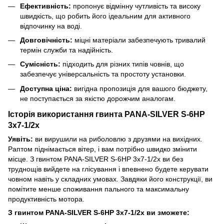
Ефективність:
пропонує відмінну чутливість та високу
швидкість, що робить його ідеальним для активного
відпочинку на воді.
Довговічність:
міцні матеріали забезпечують тривалий
термін служби та надійність.
Сумісність:
підходить для різних типів човнів, що
забезпечує універсальність та простоту установки.
Доступна ціна:
вигідна пропозиція для вашого бюджету,
не поступається за якістю дорожчим аналогам.
Історія використання гвинта PANA-SILVER S-6HP
3x7-1/2x
Уявіть:
ви вирушили на риболовлю з друзями на вихідних.
Раптом піднімається вітер, і вам потрібно швидко змінити
місце. З гвинтом PANA-SILVER S-6HP 3x7-1/2x ви без
труднощів вийдете на глісування і впевнено будете керувати
човном навіть у складних умовах. Завдяки його конструкції, ви
помітите менше споживання пального та максимальну
продуктивність мотора.
З гвинтом PANA-SILVER S-6HP 3x7-1/2x ви зможете: