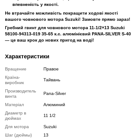
впевненість у якості.
Не втрачайте можливість покращити ходові якості
вашого човнового мотора Suzuki! Замовте прямо зараз!
Гребний гвинт для човнового мотора 11-1/2×13 Suzuki
58100-94313-019 35-65 к.с. алюмінієвий PANA-SILVER S-40
— це ваш крок до нових пригод на воді!
Характеристики
Вращение
Правое
Країна-
Тайвань
виробник
Производитель
Pana-Silver
винта
Матеріал
Алюминий
Диаметр в
11 1/2
дюймах
Для мотора
Suzuki
Шаг (дюймы)
13