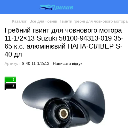
Каталог
Все для човнів
Гвинти гребні для човнового мотора
Гребний гвинт для човнового мотора
11-1/2×13 Suzuki 58100-94313-019 35-
65 к.с. алюмінієвий ПАНА-СІЛВЕР S-
40 дл
Артикул:
S-40 11-1/2x13
Написати відгук
3
3