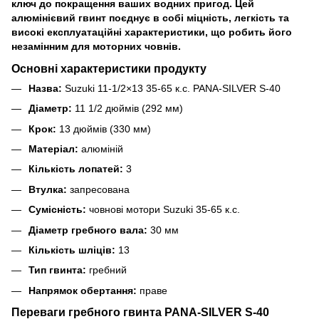
ключ до покращення ваших водних пригод. Цей
алюмінієвий гвинт поєднує в собі міцність, легкість та
високі експлуатаційні характеристики, що робить його
незамінним для моторних човнів.
Основні характеристики продукту
Назва:
Suzuki 11-1/2×13 35-65 к.с. PANA-SILVER S-40
Діаметр:
11 1/2 дюймів (292 мм)
Крок:
13 дюймів (330 мм)
Матеріал:
алюміній
Кількість лопатей:
3
Втулка:
запресована
Сумісність:
човнові мотори Suzuki 35-65 к.с.
Діаметр гребного вала:
30 мм
Кількість шліців:
13
Тип гвинта:
гребний
Напрямок обертання:
праве
Переваги гребного гвинта PANA-SILVER S-40