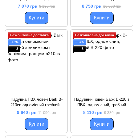
7 070 грн
8 750 грн
8 130 грн
10 060 грн
Купити
Купити
Безкоштовна доставка
Безкоштовна доставка
−13%
−13%
3
3
Надувна ПВХ човен Bark B-
Надувний човен Барк B-220 з
210cn одномісний гребний з
ПВХ, одномісний, гребний
килимком і навісним транцем
9 640 грн
8 110 грн
11 090 грн
9 330 грн
Купити
Купити