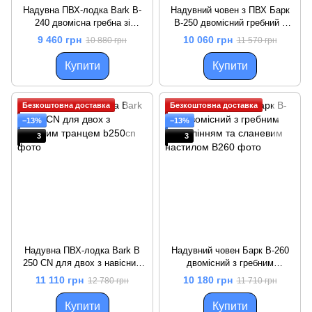
Надувна ПВХ-лодка Bark B-
Надувний човен з ПВХ Барк
240 двомісна гребна зі
B-250 двомісний гребний з
сланню
жорстким дном
9 460 грн
10 060 грн
10 880 грн
11 570 грн
Купити
Купити
Безкоштовна доставка
Безкоштовна доставка
−13%
−13%
3
3
Надувна ПВХ-лодка Bark B
Надувний човен Барк B-260
250 CN для двох з навісним
двомісний з гребним
транцем
управлінням та сланевим
11 110 грн
10 180 грн
12 780 грн
11 710 грн
настилом
Купити
Купити