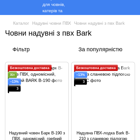
Каталог
Надувні човни ПВХ
Човни надувні з пвх Bark
Човни надувні з пвх Bark
Фільтр
За популярністю
Безкоштовна доставка
Безкоштовна доставка
Хіт
−13%
−13%
3
3
Надувний човен Барк B-190 з
Надувна ПВХ-лодка Bark B-
ПВХ, одномісний, гребний
210 з сланевою підлогою