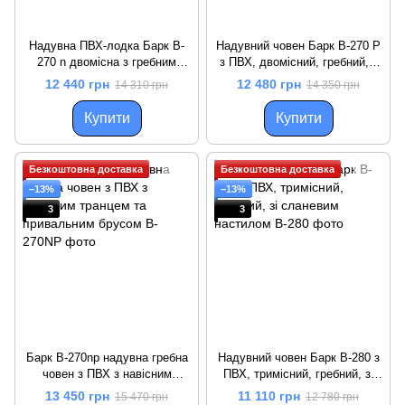
Надувна ПВХ-лодка Барк B-
Надувний човен Барк B-270 P
270 n двомісна з гребним
з ПВХ, двомісний, гребний, з
управлінням та навісним
сланевою настилом і
12 440 грн
12 480 грн
14 310 грн
14 350 грн
транцем
привальним брусом
Купити
Купити
Безкоштовна доставка
Безкоштовна доставка
−13%
−13%
3
3
Барк B-270np надувна гребна
Надувний човен Барк B-280 з
човен з ПВХ з навісним
ПВХ, тримісний, гребний, зі
транцем та привальним
сланевим настилом
13 450 грн
11 110 грн
15 470 грн
12 780 грн