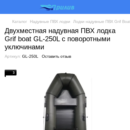
Каталог
Надувные ПВХ лодки
Лодки надувные ПВХ Grif Boa
Двухместная надувная ПВХ лодка
Grif boat GL-250L с поворотными
уключинами
Артикул:
GL-250L
Оставить отзыв
3