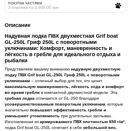
ПОКУПКА ЧАСТЯМИ
3 платежа по 2 500.00 грн
Описание
Надувная лодка ПВХ двухместная Grif boat
GL-250L Гриф 250L с поворотными
уключинами: Комфорт, маневренность и
лёгкость в гребле для идеального отдыха и
рыбалки
Представляем вашему вниманию
надувную двухместную
лодку ПВХ Grif boat GL-250L Гриф 250L с поворотными
уключинами
– отличный выбор для тех, кто ценит
максимальную маневренность, лёгкость хода и комфорт
во время гребли
в компактной двухместной модели. Эта
гребная лодка
отличается от GL-250 благодаря
усовершенствованным поворотным уключинам
, которые
значительно
повышают эффективность гребли и
уменьшают утомляемость
при длительных заплывах.
Изготовленная из
армированного ПВХ плотностью 650 г/м²
,
лодка Grif boat GL-250L сочетает в себе
небольшой вес,