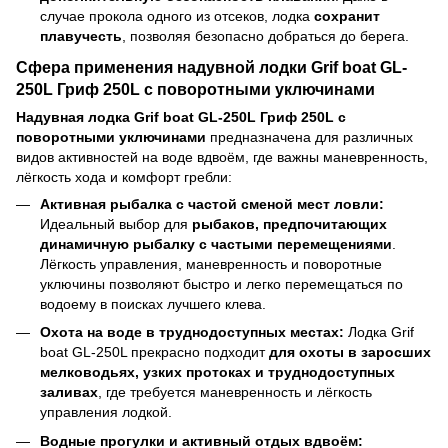
случае прокола одного из отсеков, лодка
сохранит
плавучесть
, позволяя безопасно добраться до берега.
Сфера применения надувной лодки Grif boat GL-
250L Гриф 250L с поворотными уключинами
Надувная лодка Grif boat GL-250L Гриф 250L с
поворотными уключинами
предназначена для различных
видов активностей на воде вдвоём, где важны маневренность,
лёгкость хода и комфорт гребли:
Активная рыбалка с частой сменой мест ловли:
Идеальный выбор для
рыбаков, предпочитающих
динамичную рыбалку с частыми перемещениями
.
Лёгкость управления, маневренность и поворотные
уключины позволяют быстро и легко перемещаться по
водоему в поисках лучшего клева.
Охота на воде в труднодоступных местах:
Лодка Grif
boat GL-250L прекрасно подходит
для охоты в заросших
мелководьях, узких протоках и труднодоступных
заливах
, где требуется маневренность и лёгкость
управления лодкой.
Водные прогулки и активный отдых вдвоём: