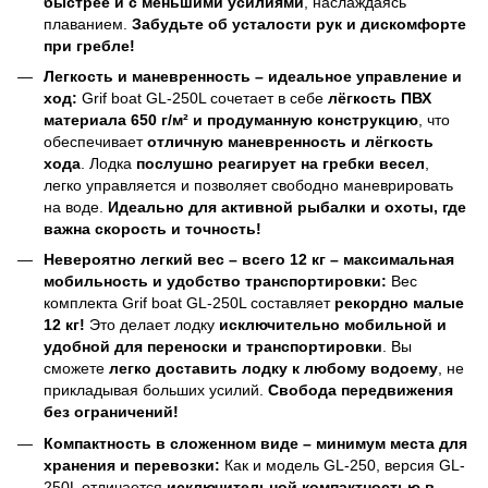
быстрее и с меньшими усилиями
, наслаждаясь
плаванием.
Забудьте об усталости рук и дискомфорте
при гребле!
Легкость и маневренность – идеальное управление и
ход:
Grif boat GL-250L сочетает в себе
лёгкость ПВХ
материала 650 г/м² и продуманную конструкцию
, что
обеспечивает
отличную маневренность и лёгкость
хода
. Лодка
послушно реагирует на гребки весел
,
легко управляется и позволяет свободно маневрировать
на воде.
Идеально для активной рыбалки и охоты, где
важна скорость и точность!
Невероятно легкий вес – всего 12 кг – максимальная
мобильность и удобство транспортировки:
Вес
комплекта Grif boat GL-250L составляет
рекордно малые
12 кг!
Это делает лодку
исключительно мобильной и
удобной для переноски и транспортировки
. Вы
сможете
легко доставить лодку к любому водоему
, не
прикладывая больших усилий.
Свобода передвижения
без ограничений!
Компактность в сложенном виде – минимум места для
хранения и перевозки:
Как и модель GL-250, версия GL-
250L отличается
исключительной компактностью в