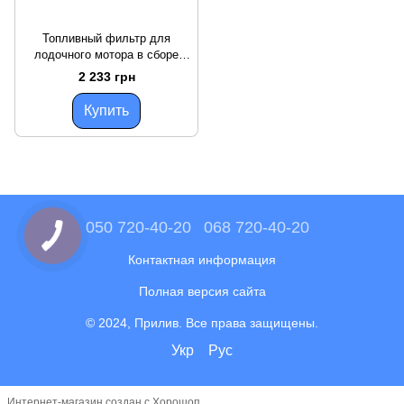
Топливный фильтр для
лодочного мотора в сборе
C14573P C14573P — новый
2 233 грн
высококачественный фильтр
для
Купить
050 720-40-20
068 720-40-20
Контактная информация
Полная версия сайта
© 2024, Прилив. Все права защищены.
Укр
Рус
Интернет-магазин создан с Хорошоп