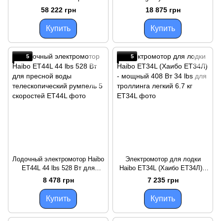
Вт 65 lbs дистанционное
черный 12 В маневровый
58 222 грн
18 875 грн
управление для катеров до
троллинговый с
6.7 м
дистанционным управление
Купить
Купить
5
5
Лодочный электромотор Haibo
Электромотор для лодки
ET44L 44 lbs 528 Вт для
Haibo ET34L (Хаибо ЕТ34Л) -
пресной воды
мощный 408 Вт 34 lbs для
8 478 грн
7 235 грн
телескопический румпель 5
троллинга легкий 6.7 кг
скоростей
Купить
Купить