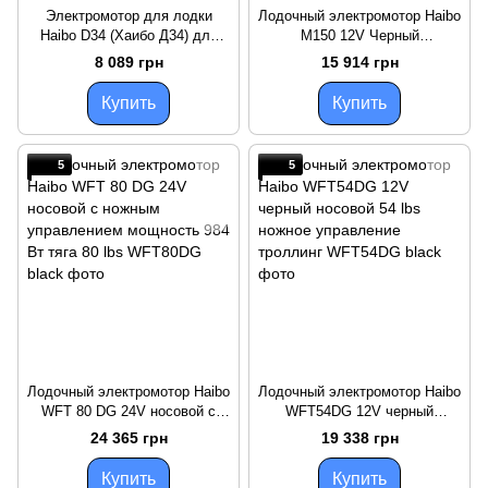
Электромотор для лодки
Лодочный электромотор Haibo
Haibo D34 (Хаибо Д34) для
M150 12V Черный
соленой воды 384 Вт 34 lbs
бесщеточный тяга 70 lbs
8 089 грн
15 914 грн
тихий румпельное управление
мощность 780 Вт режим
"Спорт"
Купить
Купить
5
5
Лодочный электромотор Haibo
Лодочный электромотор Haibo
WFT 80 DG 24V носовой с
WFT54DG 12V черный
ножным управлением
носовой 54 lbs ножное
24 365 грн
19 338 грн
мощность 984 Вт тяга 80 lbs
управление троллинг
Купить
Купить