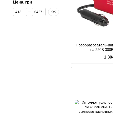
Цена, грн
От Цена, грн
До Цена, грн
OK
Преобразователь-ин
на 220В 300В
1 30