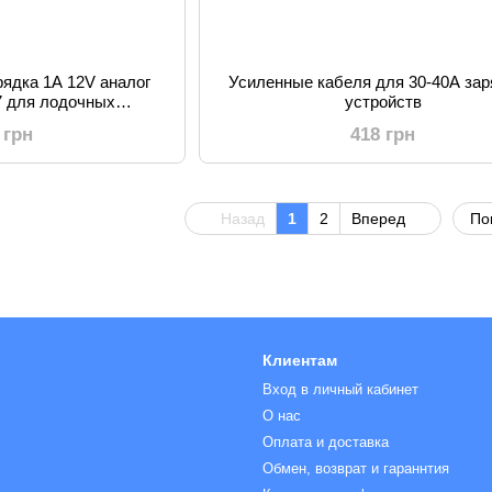
рядка 1А 12V аналог
Усиленные кабеля для 30-40А за
7 для лодочных
устройств
ров TE4-0237
 грн
418 грн
Назад
1
2
Вперед
По
Клиентам
Вход в личный кабинет
О нас
Оплата и доставка
Обмен, возврат и гараннтия