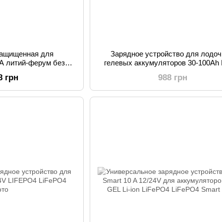
защищенная для
Зарядное устройство для лодо
 A литий-ферум без
гелевых аккумуляторов 30-100Ah 
 на радиаторе
12B 5A PSCC-1205
8 грн
988 грн