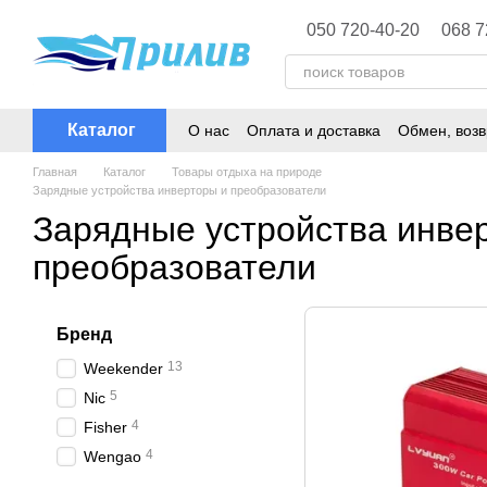
Перейти к основному контенту
050 720-40-20
068 7
Каталог
О нас
Оплата и доставка
Обмен, возв
Политика конфиденциальности
Главная
Каталог
Товары отдыха на природе
Зарядные устройства инверторы и преобразователи
Зарядные устройства инве
преобразователи
Бренд
13
Weekender
5
Nic
4
Fisher
4
Wengao