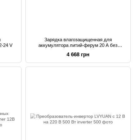
я
Зарядка влагозащищенная для
2-24 V
аккумулятора литий-ферум 20 A без
вентилятора на радиаторе с 265В на
4 668 грн
DC14.6В WENGA