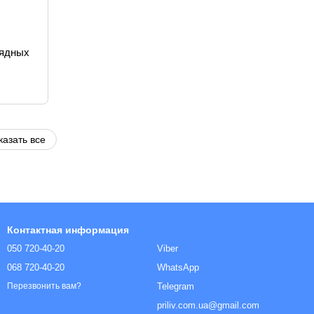
рядных
казать все
Контактная информация
050 720-40-20
Viber
068 720-40-20
WhatsApp
Telegram
Перезвонить вам?
priliv.com.ua@gmail.com