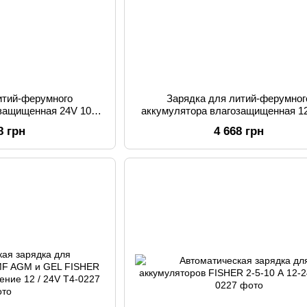
итий-ферумного
Зарядка для литий-ферумног
озащищенная 24V 10A
аккумулятора влагозащищенная 1
 LiFePO4
WENGAO
8 грн
4 668 грн