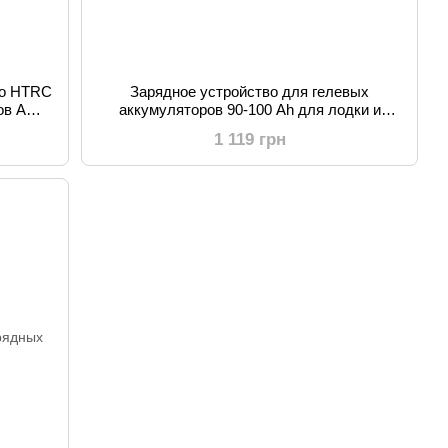
во HTRC
Зарядное устройство для гелевых
ров AGM
аккумуляторов 90-100 Ah для лодки и
ктаера PSCC-1210
1 119 грн