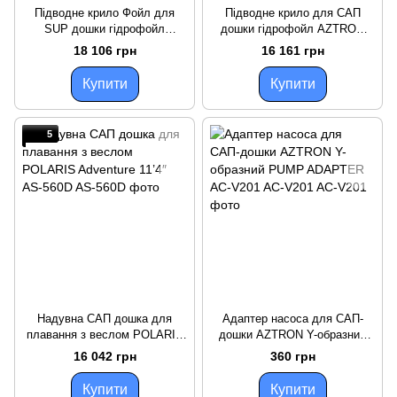
Підводне крило Фойл для
Підводне крило для САП
SUP дошки гідрофойл
дошки гідрофойл AZTRON
AZTRON 1800 H COMBO до
1650 COMBO для FALCON
18 106 грн
16 161 грн
FALCON Foil SUP AF-035
Foil SUP AF-020
Купити
Купити
5
Надувна САП дошка для
Адаптер насоса для САП-
плавання з веслом POLARIS
дошки AZTRON Y-образний
Adventure 11’4″ AS-560D
PUMP ADAPTER AC-V201 AC-
16 042 грн
360 грн
V201
Купити
Купити