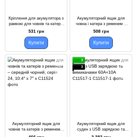
Кріплення для акумулятора з
Акумуляторний ящик для
рамкою для човнів та катерів
човна і катера з ременем –
серія 24 11″ X 7″ нержавіючі
великий, серія 27 30 31, 12-
531 грн
508 грн
болти C87011
7/8″ x 7″
Купити
Купити
3
3
Акумуляторний ящик для
Акумуляторний ящик для
човнів та катерів з ременем –
суден з USB зарядкою та
середній чорний, серія 24,
вимикачами 60А+10А C11517-
466 грн
3 382 грн