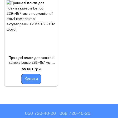
Транцеві плити для човнів і
катерів Lenco 229×457 мм з
нержавіючої сталі комплект з
55 661 грн
актуаторами 12 В
Купити
050 720-40-20
068 720-40-20