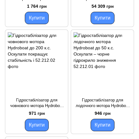
понад 50 к.с. Attwood,
комплект з нержавіючої сталі
1 764 грн
54 309 грн
економія пального до 40%,
AISI 316 для суден довжиною
чорний
6.6-9 м
Купити
Купити
Гідростабілізатор для
Гідростабілізатор для
човнового мотора Hydroboat
лодочного мотора Hydroboat
до 200 к.с. Оскулати
до 50 к.с. Оскулати – чорне
971 грн
946 грн
покращує стабільність і
гідрокрило зниження
Купити
Купити