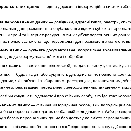
ерсональних даних
— єдина державна інформаційна система збору
ла персональних даних —
довідники, адресні книги, реєстри, списк
ерсональні дані, розміщені та опубліковані з відома суб’єкта перс
ні мережі та інтернет-ресурси, в яких суб’єкт персональних даних 
них прямо зазначено, що персональні дані розміщені з метою їх ві
ьних даних
— будь-яке документоване, добровільне волевиявлення
повідно до сформульованої мети їх обробки;
них даних
— вилучення відомостей, які дають змогу ідентифікуват
даних —
будь-яка дія або сукупність дій, здійснених повністю або ча
 даних, які пов’язані зі збиранням, реєстрацією, накопиченням, з
енням, реалізацією, передачею), знеособленням, знищенням відом
ості чи сукупність відомостей про фізичну особу, яка ідентифікован
нальних даних —
фізична чи юридична особа, якій володільцем б
ом бази персональних даних особа, якій володільцем та/або розпо
ру з базою персональних даних без доступу до змісту персональних
аних —
фізична особа, стосовно якої відповідно до закону здійснюєт