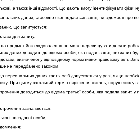
тькові, а також інші відомості, що дають змогу ідентифікувати фізичн
сональних даних, стосовно якої подається запит, чи відомості про в
даних, що запитуються;
дстави для запиту.
у на предмет його задоволення не може перевищувати десяти робоч
них даних доводить до відома особи, яка подає запит, що запит буд
ідстави, визначеної у відповідному нормативно-правовому акті. За
нше не передбачено законом.
 до персональних даних третіх осіб допускається у разі, якщо необх
питу. При цьому загальний термін вирішення питань, порушених у з
строчення доводиться до відома третьої особи, яка подала запит, у
ідстрочення зазначаються:
тькові посадової особи;
ідомлення;