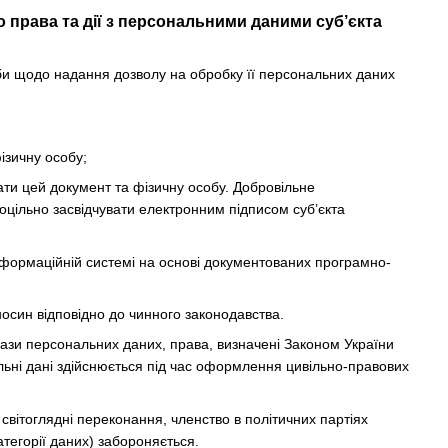
 права та дії з персональними даними суб’єкта
би щодо надання дозволу на обробку її персональних даних
ізичну особу;
вати цей документ та фізичну особу. Добровільне
цільно засвідчувати електронним підписом суб’єкта
інформаційній системі на основі документованих програмно-
осин відповідно до чинного законодавства.
ази персональних даних, права, визначені Законом України
льні дані здійснюється під час оформлення цивільно-правових
 світоглядні переконання, членство в політичних партіях
атегорії даних) забороняється.