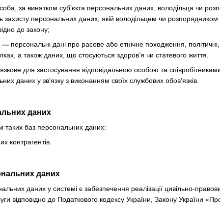
соба, за винятком суб’єкта персональних даних, володільця чи ро
ь захисту персональних даних, якій володільцем чи розпорядником
ідно до закону;
х —
персональні дані про расове або етнічне походження, політичні, 
лках, а також даних, що стосуються здоров’я чи статевого життя.
язкове для застосування відповідальною особою та співробітникам
них даних у зв’язку з виконанням своїх службових обов’язків.
нальних даних
м таких баз персональних даних:
х контрагентів.
ональних даних
альних даних у системі є забезпечення реалізації цивільно-правови
уги відповідно до Податкового кодексу України, Закону України «Про 