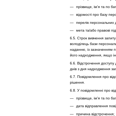
прізвище, ім'я та по ба
відомості про базу пер
перелік персональних 
мета та/або правові пі
6.5. Строк вивчення запит
володілець бази персональ
наданню, із зазначенням п
його надходження, якщо і
6.6. Відстрочення доступу
днів з дня надходження за
6.7. Повідомлення про від
рішення.
6.8. У повідомленні про в
прізвище, ім'я та по ба
дата відправлення пов
причина відстрочення;