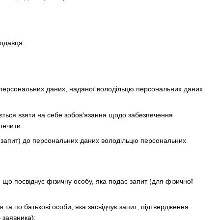
родавця.
а персональних даних, наданої володільцю персональних даних
яється взяти на себе зобов'язання щодо забезпечення
печити.
— запит) до персональних даних володільцю персональних
, що посвідчує фізичну особу, яка подає запит (для фізичної
 та по батькові особи, яка засвідчує запит; підтвердження
 заявника);