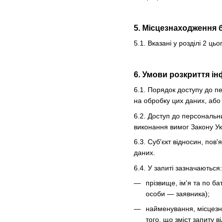
5. Місцезнаходження 
5.1. Вказані у розділі 2 
6. Умови розкриття ін
6.1. Порядок доступу до п
на обробку цих даних, або 
6.2. Доступ до персональн
виконання вимог Закону У
6.3. Суб'єкт відносин, по
даних.
6.4. У запиті зазначаються:
прізвище, ім'я та по б
особи — заявника);
найменування, місцезна
того, що зміст запиту