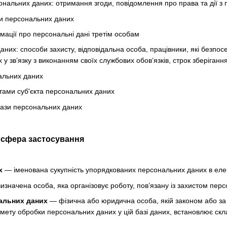
нальних даних: отримання згоди, повідомлення про права та дії з
и персональних даних
мації про персональні дані третім особам
аних: способи захисту, відповідальна особа, працівники, які безпо
у зв’язку з виконанням своїх службових обов’язків, строк зберіган
альних даних
тами суб'єкта персональних даних
бази персональних даних
а сфера застосування
х
— іменована сукупність упорядкованих персональних даних в елек
значена особа, яка організовує роботу, пов’язану із захистом перс
альних даних
— фізична або юридична особа, якій законом або за
 мету обробки персональних даних у цій базі даних, встановлює скл