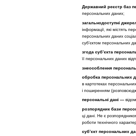
Державний реєстр баз п
персональних даних;
загальнодоступні джере
інформації, які містять п
персональних даних соціаль
суб’єктом персональних да
згода суб’єкта персонал
її персональних даних від
знеособлення персональ
обробка персональних 
в картотеках персональних
і поширенням (розповсюдж
персональні дані —
відом
розпорядник бази персо
ці дані. Не є розпорядник
роботи технічного характе
суб’єкт персональних д