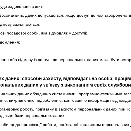
буде задоволено запит.
персональних даних допускається, якщо доступ до них заборонено зг
відмову зазначаються:
кові посадової особи, яка відмовляє у доступі;
ідомлення;
чення або відмову із доступі до персональних даних може бути оска
их даних: способи захисту, відповідальна особа, праці
ональних даних у зв’язку з виконанням своїх службових
ональних даних обладнано системними і програмно-технічними засоба
ню, викривленню, підробленню, копіюванню інформації і відповіда
рганізовує роботу, пов’язану із захистом персональних даних при їх
одільця бази персональних даних.
соби щодо організації роботи, пов’язаної із захистом персональних 