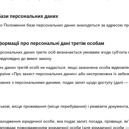
бази персональних даних
цього Положення бази персональних даних знаходяться за адресою п
формації про персональні дані третім особам
ерсональних даних третіх осіб визначається умовами згоди суб'єкт
відповідно до вимог закону.
их даних третій особі не надається, якщо зазначена особа відмовл
країни «Про захист персональних даних» або неспроможна їх забез
в'язаних з персональними даними, подає запит щодо доступу (далі 
атькові, місце проживання (місце перебування) і реквізити документа
ходження юридичної особи, яка подає запит, посада, прізвище, ім'я
 відповідає повноваженням юридичної особи (для юридичної особи —