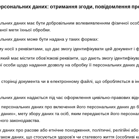
ерсональних даних: отримання згоди, повідомлення про
нальних даних має бути добровільним волевиявленням фізичної осо
ної мети їхньої обробки.
нальних даних може бути надана у таких формах:
 носії з реквізитами, що дає змогу ідентифікувати цей документ і ф
який має містити обов’язкові реквізити, що дають змогу ідентифіку
ї особи щодо надання дозволу на обробку її персональних даних до
й сторінці документа чи в електронному файлі, що обробляється в 
нальних даних надається під час оформлення цивільно-правових відн
а персональних даних про включення його персональних даних до б
даних», мету збору даних та осіб, яким передаються його персона
ного законодавства.
даних про расове або етнічне походження, політичні, релігійні або
також даних, що стосуються здоров’я чи статевого життя (особливі к