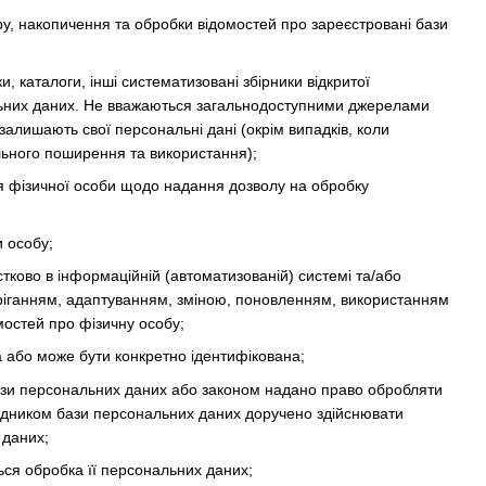
, накопичення та обробки відомостей про зареєстровані бази
и, каталоги, інші систематизовані збірники відкритої
ональних даних. Не вважаються загальнодоступними джерелами
залишають свої персональні дані (окрім випадків, коли
льного поширення та використання);
 фізичної особи щодо надання дозволу на обробку
и особу;
стково в інформаційній (автоматизованій) системі та/або
беріганням, адаптуванням, зміною, поновленням, використанням
остей про фізичну особу;
а або може бути конкретно ідентифікована;
ази персональних даних або законом надано право обробляти
рядником бази персональних даних доручено здійснювати
 даних;
ься обробка її персональних даних;