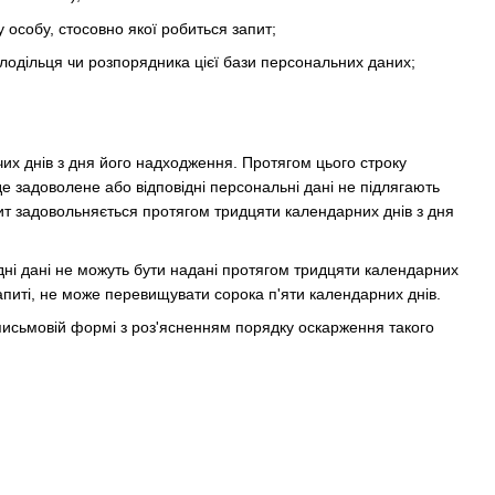
у особу, стосовно якої робиться запит;
олодільця чи розпорядника цієї бази персональних даних;
их днів з дня його надходження. Протягом цього строку
е задоволене або відповідні персональні дані не підлягають
пит задовольняється протягом тридцяти календарних днів з дня
ідні дані не можуть бути надані протягом тридцяти календарних
апиті, не може перевищувати сорока п'яти календарних днів.
 письмовій формі з роз'ясненням порядку оскарження такого