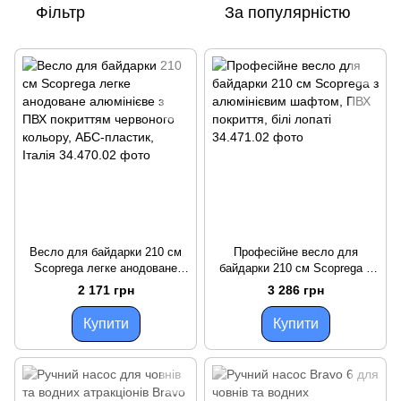
Фільтр
За популярністю
Весло для байдарки 210 см
Професійне весло для
Scoprega легке анодоване
байдарки 210 см Scoprega з
алюмінієве з ПВХ покриттям
алюмінієвим шафтом, ПВХ
2 171 грн
3 286 грн
червоного кольору, АБС-
покриття, білі лопаті
пластик, Італія
Купити
Купити