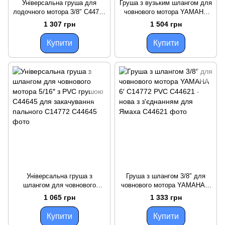
Універсальна груша для
Груша з вузьким шлангом для
лодочного мотора 3/8″ C44734
човнового мотора YAMAHA
з паливним шлангом, новий
C44721 новий коннектор
1 307 грн
1 504 грн
стан, без конекторів
Yamaha Parsun Mercury
Купити
Купити
Універсальна груша з
Груша з шлангом 3/8″ для
шлангом для човнового
човнового мотора YAMAHA 6′
мотора 5/16″ з PVC грушою
C14772 PVC C44621 - нова з
1 065 грн
1 333 грн
C44645 для закачування
з'єднанням для Ямаха
пального C14772
Купити
Купити