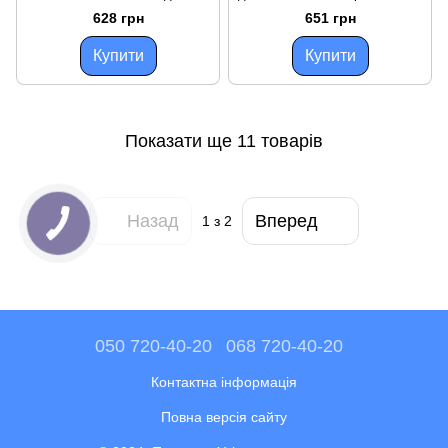
човнових моторів 2 м, масло-
C24620 ущільнена 2 м масло-
628 грн
651 грн
бензостійка гума, діаметр
бензостійка гума 14x8 мм
Купити
Купити
Показати ще 11 товарів
Назад
Вперед
1
з 2
050 720-40-20
068 720-40-20
Контактна інформація
Повна версія сайту