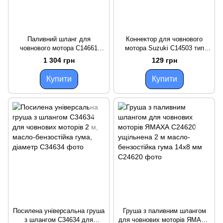
Паливний шланг для
Коннектор для човнового
човнового мотора C14661
мотора Suzuki C14503 тип
сірий 8 мм діаметр 20 м
затиска діаметр шланга 8-10
1 304 грн
129 грн
довжина масло-бензостійка
мм пластиковий новий
гума
Купити
Купити
Посилена універсальна груша
Груша з паливним шлангом
з шлангом C34634 для
для човнових моторів ЯМАХА