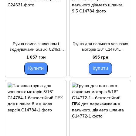
Ручна помпа з шлангом і
Груша для пального човнових
з'єднувачами Suzuki C24631
моторів 3/8″ C14784
для човна і катера, новий
бензостійкий ПВХ для
1 057 грн
695 грн
стан, тип з'єднувача
перекачування пального
діаметр шланга 9.5
Купити
Купити