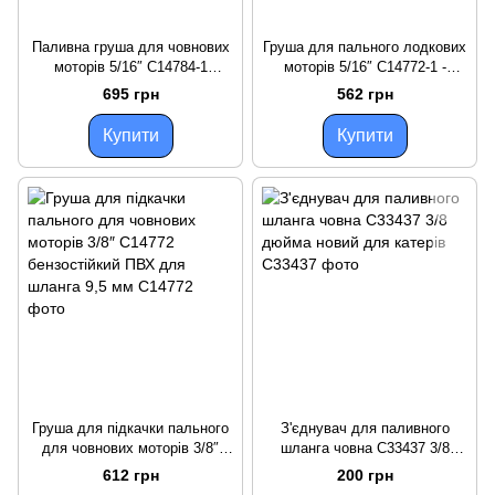
Паливна груша для човнових
Груша для пального лодкових
моторів 5/16″ C14784-1
моторів 5/16″ C14772-1 -
бензостійкий ПВХ для шланга
бензостійкий ПВХ для
695 грн
562 грн
8 мм нова версія
перекачування пального,
діаметр шланга
Купити
Купити
Груша для підкачки пального
З'єднувач для паливного
для човнових моторів 3/8″
шланга човна C33437 3/8
C14772 бензостійкий ПВХ для
дюйма новий для катерів
612 грн
200 грн
шланга 9,5 мм