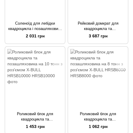
Соленоїд для лебідки
Рейковий домкрат для
квадроцикла і позашляховика
квадроцикла та
12V 500А X-BULL HRWER002
позашляховика 3000 кг 60 Hi-
2 031 грн
3 687 грн
lift X-BULL HRHF6000
Роликовий блок для
Роликовий блок для
квадроцикла та
квадроцикла та
позашляховика на 10 тонн з
позашляховика на 8 тонн з
1 453 грн
1 062 грн
роз'ємом X-BULL HRSB10000
роз'ємом X-BULL HRSB8000