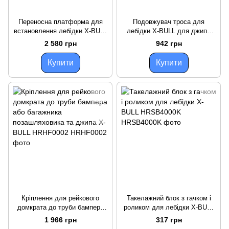
Переносна платформа для
Подовжувач троса для
встановлення лебідки X-BULL
лебідки X-BULL для джипа
8000-14500 lbs HRWB001L
або позашляховика 8000 кг 9
2 580 грн
942 грн
метрів HRSS8009
Купити
Купити
Кріплення для рейкового
Такелажний блок з гачком і
домкрата до труби бампера
роликом для лебідки X-BULL
або багажника позашляховика
HRSB4000K
1 966 грн
317 грн
та джипа X-BULL HRHF0002