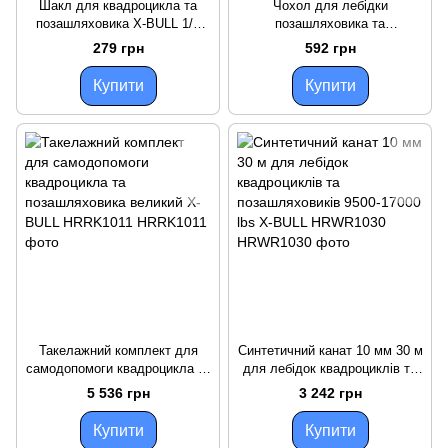
Шакл для квадроцикла та
Чохол для лебідки
позашляховика X-BULL 1/2
позашляховика та
3.25 t HRMS0325
квадроцикла 9500 - 13000LBS
279 грн
592 грн
X-BULL HRWH001
Купити
Купити
Такелажний комплект для
Синтетичний канат 10 мм 30 м
самодопомоги квадроцикла та
для лебідок квадроциклів та
позашляховика великий X-
позашляховиків 9500-17000
5 536 грн
3 242 грн
BULL HRRK1011
lbs X-BULL HRWR1030
Купити
Купити