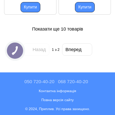
механізмом закриття Італія
нова
Купити
Купити
Показати ще 10 товарів
Назад
Вперед
1
з 2
050 720-40-20
068 720-40-20
Контактна інформація
Повна версія сайту
© 2024, Приплив. Усі права захищено.