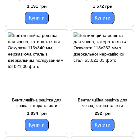
52х405х14 мм з нержавіючої
83x287x19 мм з нержавіючої
1 191 грн
1 572 грн
сталі AISI 304
сталі AISI 304 для суден
Купити
Купити
Вентиляційна решітка для
Вентиляційна решітка для
човна, катера та яхти
човна, катера та яхти
Оскулати 116х340 мм,
Оскулати 118x232 мм з
1 034 грн
292 грн
нержавіюча сталь з
дзеркальної нержавіючої
дзеркальним поліруванням
сталі
Купити
Купити