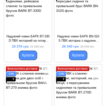
Надувний човен БАРК BT-330
Надувна човен БАРК BN-310
D ПВХ моторний на чотири
S ПВХ моторна з надувним
місця з пересувними
кілем, тримісна, пересувні
19 370 грн
26 340 грн
22 280 грн
30 290 грн
сидіннями, рейковою сланню
сидіння та привальний брус
та привальним брусом
Купити
Купити
Безкоштовна доставка
Безкоштовна доставка
−13%
−13%
3
3