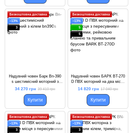
Безкоштовна доставка
Безкоштовна доставка
−13%
−13%
3
5
5
Надувний човен Барк Bn-390
Надувний човен БАРК BT-270
s шестимісний моторний з
D ПВХ моторний на два місця
кілем
з пересувними сидіннями,
34 270 грн
14 820 грн
39 410 грн
17 040 грн
рейковою сланею та
привальним брусом
Купити
Купити
Безкоштовна доставка
Безкоштовна доставка
−13%
−13%
3
3