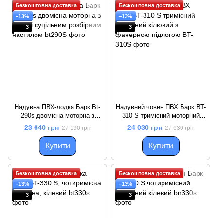
Безкоштовна доставка
Безкоштовна доставка
−13%
−13%
3
3
Надувна ПВХ-лодка Барк Bt-
Надувний човен ПВХ Барк BT-
290s двомісна моторна з
310 S тримісний моторний
кілем і суцільним розбірним
кілювий з фанерною підлогою
23 640 грн
24 030 грн
27 190 грн
27 630 грн
настилом
Купити
Купити
Безкоштовна доставка
Безкоштовна доставка
−13%
−13%
3
3