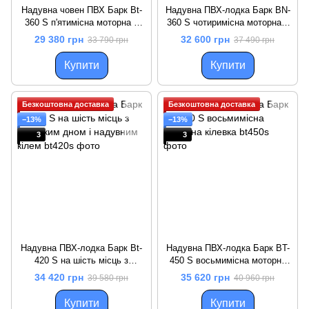
Надувна човен ПВХ Барк Bt-
Надувна ПВХ-лодка Барк BN-
360 S п'ятимісна моторна з
360 S чотиримісна моторна з
надувним кілем і жорстким
кілем
29 380 грн
32 600 грн
33 790 грн
37 490 грн
дном
Купити
Купити
Безкоштовна доставка
Безкоштовна доставка
−13%
−13%
3
3
Надувна ПВХ-лодка Барк Bt-
Надувна ПВХ-лодка Барк BT-
420 S на шість місць з
450 S восьмимісна моторна
жорстким дном і надувним
кілевка
34 420 грн
35 620 грн
39 580 грн
40 960 грн
кілем
Купити
Купити