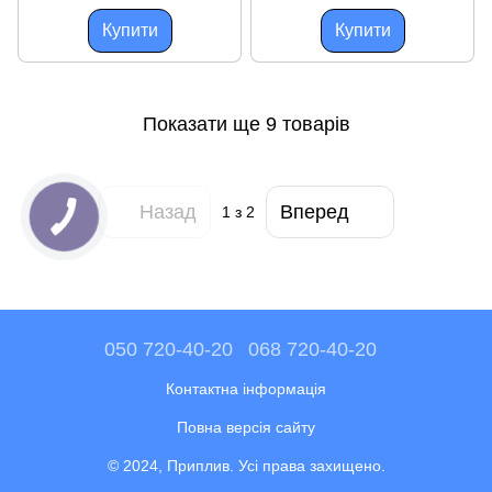
привальним брусом
рейковою сланню,
привальний брус
Купити
Купити
Показати ще 9 товарів
Назад
Вперед
1
з 2
050 720-40-20
068 720-40-20
Контактна інформація
Повна версія сайту
© 2024, Приплив. Усі права захищено.