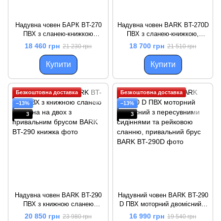
Надувна човен БАРК BT-270
Надувна човен BARK BT-270D
ПВХ з сланею-книжкою
ПВХ з сланею-книжкою,
моторна для двох осіб з
моторний, на два місця, з
18 460 грн
18 700 грн
21 230 грн
21 510 грн
привальним брусом
пересувними сидіннями та
привальним брусом
Купити
Купити
Безкоштовна доставка
Безкоштовна доставка
−13%
−13%
3
3
Надувна човен BARK BT-290
Надувний човен BARK BT-290
ПВХ з книжною сланею
D ПВХ моторний двомісний з
моторна на двох з
пересувними сидіннями та
20 850 грн
16 990 грн
23 980 грн
19 540 грн