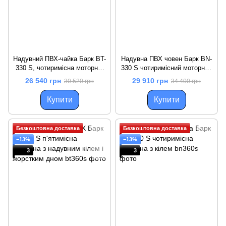
Надувний ПВХ-чайка Барк BT-
Надувна ПВХ човен Барк BN-
330 S, чотиримісна моторна,
330 S чотиримісний моторний
кілевий
кілевий
26 540 грн
29 910 грн
30 520 грн
34 400 грн
Купити
Купити
Безкоштовна доставка
Безкоштовна доставка
−13%
−13%
3
3