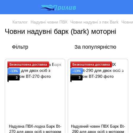
Каталог
Надувні човни ПВХ
Човни надувні з пвх Bark
Човни
Човни надувні барк (bark) моторні
Фільтр
За популярністю
Безкоштовна доставка
Безкоштовна доставка
−13%
−13%
3
3
Надувна ПВХ-лодка Барк Bt-
Надувний човен ПВХ Барк Bt-
270 для двох осіб з мотором
290 для двох осіб з мотором