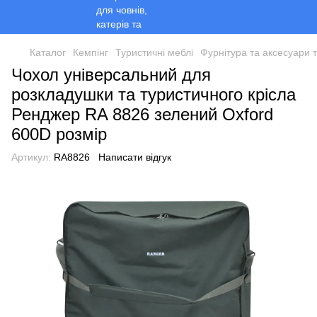
Каталог
Кемпінг
Туристичні меблі
Фурнітура та аксесуари 
Чохол універсальний для
розкладушки та туристичного крісла
Ренджер RA 8826 зелений Oxford
600D розмір
Артикул:
RA8826
Написати відгук