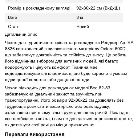
Розмір в розкладеному вигляді
92х86х22 см (ВхДхШ)
Вага
3 кг
Стан
Новий
Детальний опис
Чохол для туристичного крісла та розкладушки Ренджер Ар. RA
8826 виготовлений з високоякісного матеріалу Oxford 600D,
що забезпечує довговічність та стійкість до зносу. Це робить
його відмінним вибором для активних людей, які багато
подорожують і цінують комфорт. Тканина має
водовідштовхувальні властивості, що буде корисно в умовах
підвищеної вологості або дощової погоди.
Чохол підходить для розкладушок моделі Bed 82-83,
забезпечуючи ідеальний захист та зручність при
транспортуванні. Його розміри 92х86х22 см дозволять без
труднощів розмістити ваше крісло або розкладушку,
залишаючи при цьому вільні руки для інших речей. Покладіть
все необхідне в чохол, і вам не доведеться переживати про те,
як дотягнути свої речі до місця призначення.
Переваги використання