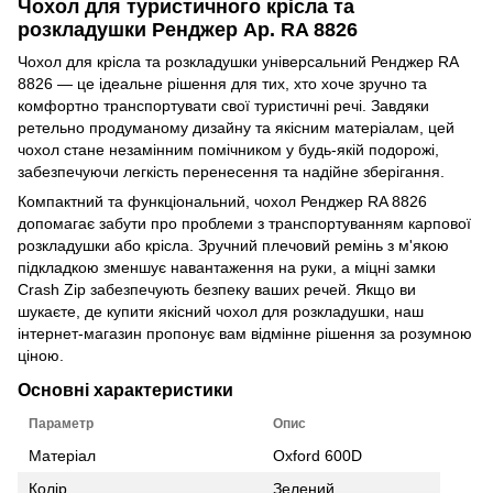
Чохол для туристичного крісла та
розкладушки Ренджер Ар. RA 8826
Чохол для крісла та розкладушки універсальний Ренджер RA
8826 — це ідеальне рішення для тих, хто хоче зручно та
комфортно транспортувати свої туристичні речі. Завдяки
ретельно продуманому дизайну та якісним матеріалам, цей
чохол стане незамінним помічником у будь-якій подорожі,
забезпечуючи легкість перенесення та надійне зберігання.
Компактний та функціональний, чохол Ренджер RA 8826
допомагає забути про проблеми з транспортуванням карпової
розкладушки або крісла. Зручний плечовий ремінь з м'якою
підкладкою зменшує навантаження на руки, а міцні замки
Crash Zip забезпечують безпеку ваших речей. Якщо ви
шукаєте, де купити якісний чохол для розкладушки, наш
інтернет-магазин пропонує вам відмінне рішення за розумною
ціною.
Основні характеристики
Параметр
Опис
Матеріал
Oxford 600D
Колір
Зелений