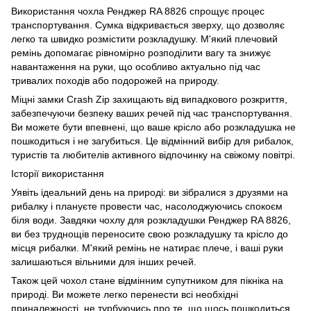
Використання чохла Ренджер RA 8826 спрощує процес
транспортування. Сумка відкривається зверху, що дозволяє
легко та швидко розмістити розкладушку. М'який плечовий
ремінь допомагає рівномірно розподілити вагу та знижує
навантаження на руки, що особливо актуально під час
тривалих походів або подорожей на природу.
Міцні замки Crash Zip захищають від випадкового розкриття,
забезпечуючи безпеку ваших речей під час транспортування.
Ви можете бути впевнені, що ваше крісло або розкладушка не
пошкодиться і не загубиться. Це відмінний вибір для рибалок,
туристів та любителів активного відпочинку на свіжому повітрі.
Історії використання
Уявіть ідеальний день на природі: ви зібралися з друзями на
рибалку і плануєте провести час, насолоджуючись спокоєм
біля води. Завдяки чохлу для розкладушки Ренджер RA 8826,
ви без труднощів переносите свою розкладушку та крісло до
місця рибалки. М'який ремінь не натирає плече, і ваші руки
залишаються вільними для інших речей.
Також цей чохол стане відмінним супутником для пікніка на
природі. Ви можете легко перенести всі необхідні
приналежності, не турбуючись про те, що щось пошкодиться