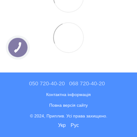
050 720-40-20
068 720-40-20
Контактна інформація
Повна версія сайту
© 2024, Приплив. Усі права захищено.
Укр
Рус