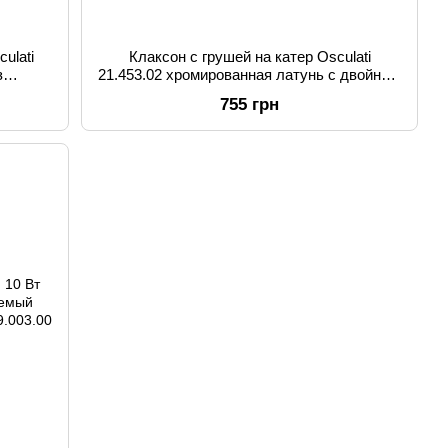
ulati
Клаксон с грушей на катер Osculati
з
21.453.02 хромированная латунь с двойным
ал для
изгибом 18 см для лодок и яхт
755 грн