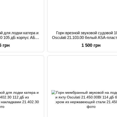
ой для лодки катера и
Горн врезной звуковой судовой 1
.20 105 дБ корпус АБС-
Osculati 21.103.00 белый ASA-пласт
2 В размер
компактные размеры.
6 грн
1 500 грн