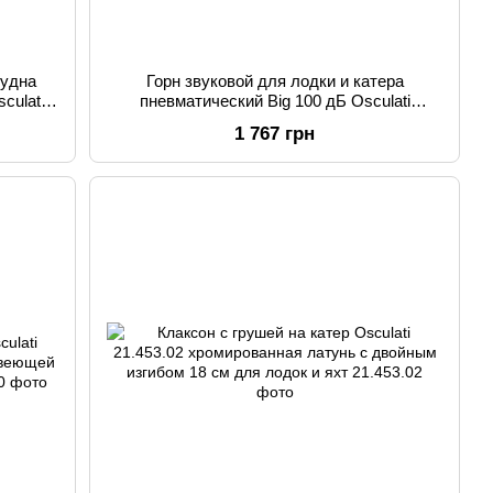
судна
Горн звуковой для лодки и катера
culati
пневматический Big 100 дБ Osculati
21.457.00 экологичный газ объем 300
1 767 грн