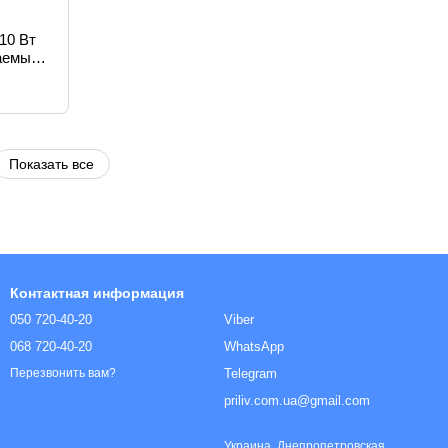
10 Вт
цаемый
0 дБ
Показать все
Контактная информация
050 720-40-20
Viber
068 720-40-20
WhatsApp
Telegram
Перезвонить вам?
priliv.com.ua@gmail.com
Украина, Днепропетровская