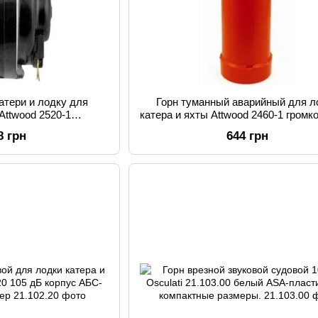
катери и лодку для
Горн туманный аварийный для л
 Attwood 2520-1
катера и яхты Attwood 2460-1 громк
ние 12 В компактный
дБ пластик оранжевый цвет
8 грн
644 грн