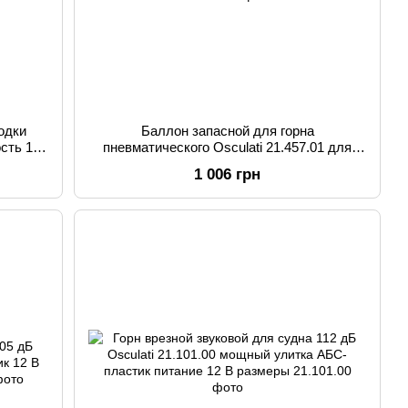
одки
Баллон запасной для горна
ость 110
пневматического Osculati 21.457.01 для
лодки катера и яхты 300 мл экологичный
1 006 грн
газ