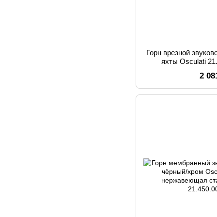
Горн врезной звуков
яхты Osculati 21
нержавеющей ст
2 08