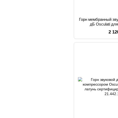
Горн мембранный зв
дБ Osculati дл
хромированный 
2 12