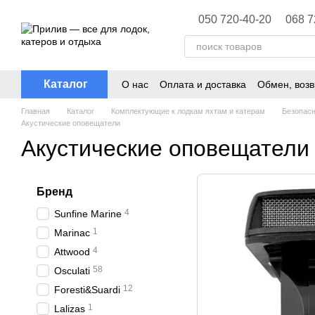
Перейти к основному контенту
050 720-40-20
068 7
Каталог
О нас
Оплата и доставка
Обмен, возв
Политика конфиденциальности
Главная
Каталог
Комплектующие к лодкам яхтам и катерам
Безопасн
Акустические оповещатели
Акустические оповещатели
Бренд
4
Sunfine Marine
1
Marinac
4
Attwood
58
Osculati
12
Foresti&Suardi
1
Lalizas