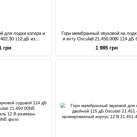
ой для лодки катера и
Горн мембранный звуковой на лодк
.402.30 112 дБ из
и яхту Osculati 21.450.00BI 114 дБ
али с накладками
хром из нержавеющей стали
1 грн
1 985 грн