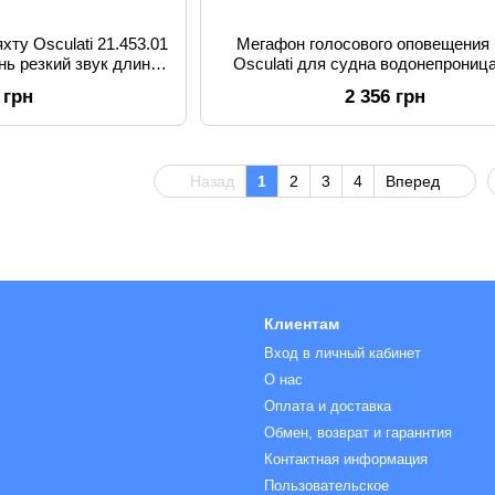
хту Osculati 21.453.01
Мегафон голосового оповещения 
нь резкий звук длина
Osculati для судна водонепрони
 см
рупорный громкоговоритель 11
 грн
2 356 грн
Назад
1
2
3
4
Вперед
Клиентам
Вход в личный кабинет
О нас
Оплата и доставка
Обмен, возврат и гараннтия
Контактная информация
Пользовательское