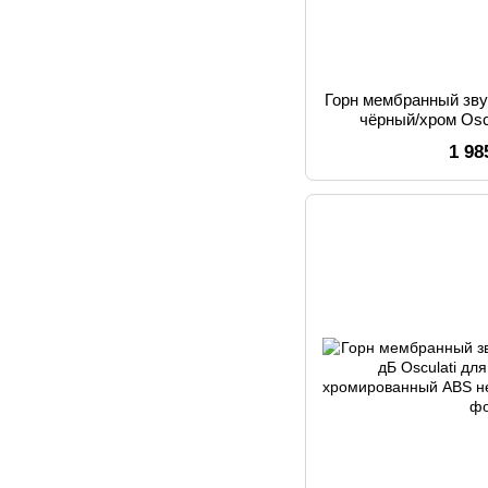
Горн мембранный зву
чёрный/хром Osc
нержавеющая ст
1 98