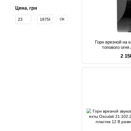
Цена, грн
От Цена, грн
До Цена, грн
OK
Горн врезной на 
топового огня
электрический пита
2 15