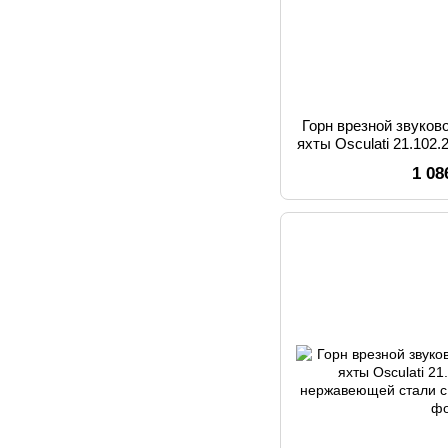
Горн врезной звуков
яхты Osculati 21.102
пластик 1
1 08