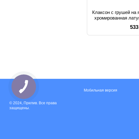
Клаксон с грушей на я
хромированная лату
21
533
Мобильная версия
© 2024, Прилив. Все права
защищены.