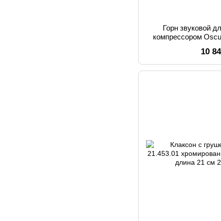
Горн звуковой дл
компрессором Oscul
латунь сертифици
10 8