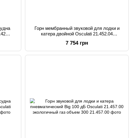
судна
Горн мембранный звуковой для лодки и
.42
катера двойной Osculati 21.452.04
нержавеющая сталь 12 В габариты
7 754 грн