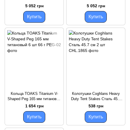
дугами P-Series синяя
алюминиевыми дугами P-
5 052 грн
5 052 грн
NH18Z044-P blue
Series зеленая NH18Z044-P
green
Купить
Купить
Кольца TOAKS Titanium V-
Колотушки Coghlans Heavy
Shaped Peg 165 мм титановый
Duty Tent Stakes Сталь 45.7
6 шт 66 г
см 2 шт
1 654 грн
538 грн
Купить
Купить