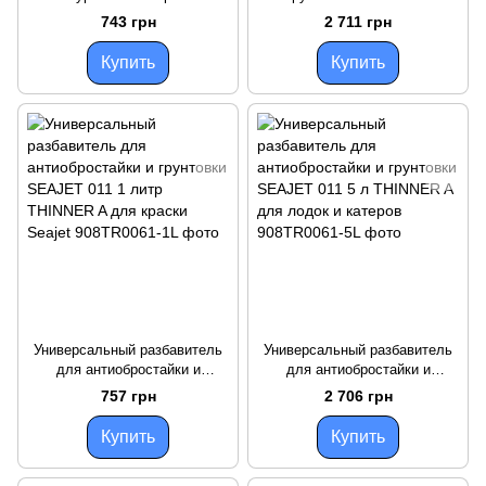
литр THINNER P Seajet 132
901TE0061-5L 5 литров для
743 грн
2 711 грн
для лодок и катеров
лодок и катеров однородная
масса
Купить
Купить
Универсальный разбавитель
Универсальный разбавитель
для антиобростайки и
для антиобростайки и
грунтовки SEAJET 011 1 литр
грунтовки SEAJET 011 5 л
757 грн
2 706 грн
THINNER A для краски Seajet
THINNER A для лодок и
катеров
Купить
Купить