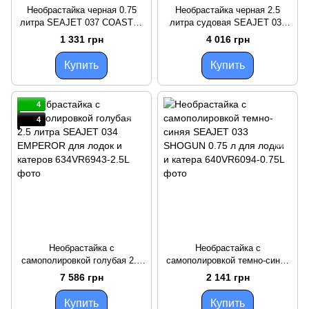
Необрастайка черная 0.75
Необрастайка черная 2.5
литра SEAJET 037 COASTAL
литра судовая SEAJET 037
для лодки и катера
COASTAL для лодок и
1 331 грн
4 016 грн
антиобрастайка для всех
катеров предотвращает
типов судов
обрастание
Купить
Купить
4
4
Необрастайка с
Необрастайка с
самополировкой голубая 2.5
самополировкой темно-синяя
литра SEAJET 034 EMPEROR
SEAJET 033 SHOGUN 0.75 л
7 586 грн
2 141 грн
для лодок и катеров
для лодки и катера
Купить
Купить