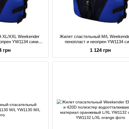
й XL/XXL Weekender
Жилет спастельный M/L Weekend
еопрен YW1134 синий
пенопласт и неопрен YW1134 с
L/XXL blue
YW1134 M/L blue
4 грн
1 124 грн