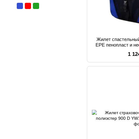
Жилет спастельны
EPE пенопласт и н
YW1134 X
1 12