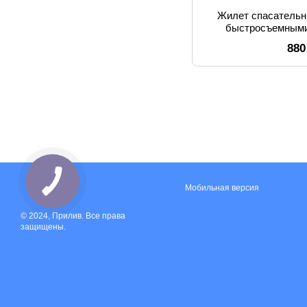
Жилет спасательн
быстросъемными
взрослых 
880
Мобильная версия
© 2024, Прилив. Все права
защищены.