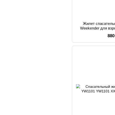
Жилет спасатель
Weekender для взр
XXL YW113
880