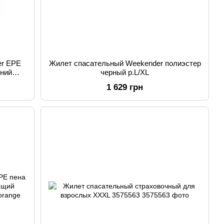
er EPE
Жилет спасательный Weekender полиэстер
иний
черный р.L/XL
1 629 грн