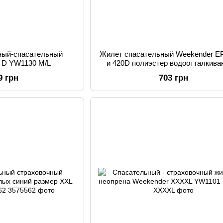
ный-спасательный
Жилет спасательный Weekender E
0 D YW1130 M/L
и 420D полиэстер водоотталкив
материал оранжевый L/XL YW1132 
9 грн
703 грн