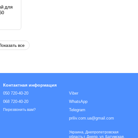
ый для
60
Показать все
Контактная информация
050 720-40-20
Viber
068 720-40-20
WhatsApp
Telegram
Перезвонить вам?
priliv.com.ua@gmail.com
Украина, Днепропетровская
область г. Днепр, ул. Батумская,