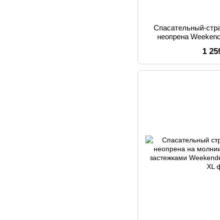
Спасательный-стр
неопрена Weeken
YW
1 25