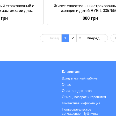
ый страховочный с
Жилет спасательный страховочн
 застежками для
женщин и детей RYE L 035755
XL 03575561
 грн
880 грн
Назад
1
2
3
Вперед
Клиентам
Вход в личный кабинет
О нас
Оплата и доставка
Обмен, возврат и гараннтия
Контактная информация
Пользовательское
соглашение. Публичная