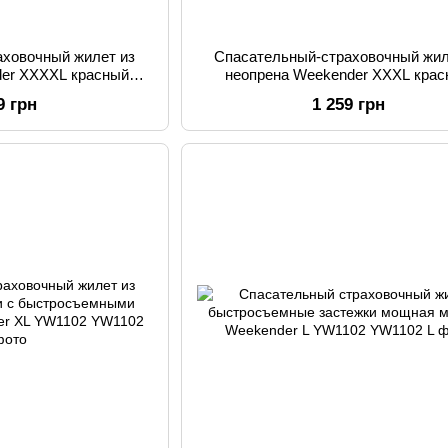
аховочный жилет из
Спасательный-страховочный жил
der XXXXL красный
неопрена Weekender XXXL кра
1102
YW1102
9 грн
1 259 грн