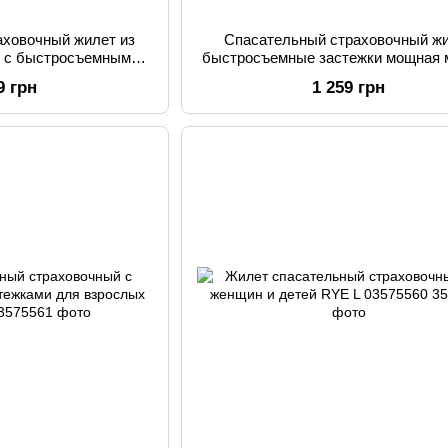
аховочный жилет из
Спасательный страховочный ж
и с быстросъемными
быстросъемные застежки мощная 
kender XL YW1102
Weekender L YW1102
9 грн
1 259 грн