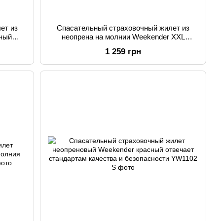
ет из
Спасательный страховочный жилет из
сный
неопрена на молнии Weekender XXL
красный быстросъемные застежки YW1102
1 259 грн