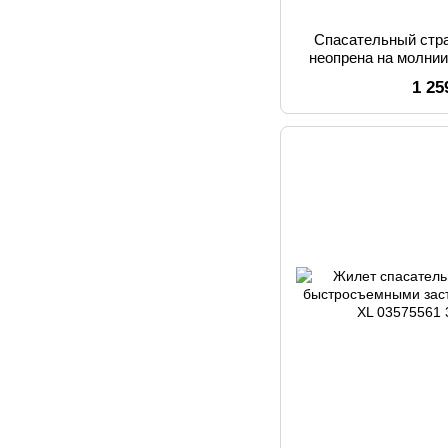
Спасательный стр
неопрена на молни
застежками Wee
1 25