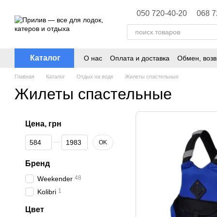
Перейти к основному контенту
050 720-40-20
068 7
Каталог
О нас
Оплата и доставка
Обмен, возв
Политика конфиденциальности
Главная
Каталог
Отдых на воде
Жилеты спастельные
Жилеты спастельные
Цена, грн
От Цена, грн
До Цена, грн
OK
Бренд
48
Weekender
1
Kolibri
Цвет