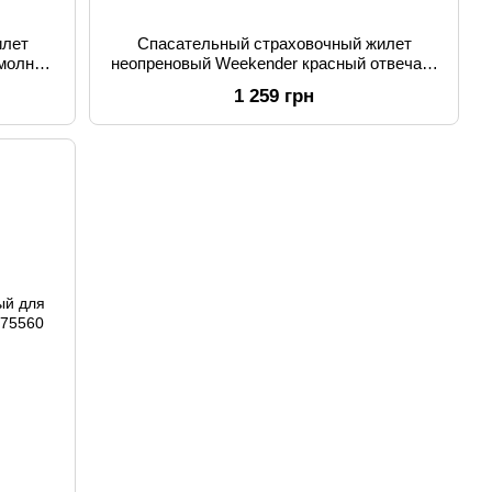
илет
Спасательный страховочный жилет
молния
неопреновый Weekender красный отвечает
стандартам качества и безопасности
1 259 грн