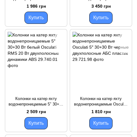
30+30 Вт белый
безмагнитные Osculati 6″
1 986 грн
3 450 грн
двухполосные герметичный
50+50 Вт белый
корпус RMS 20+20
двухполосные мощные
Купить
Купить
динамики
Колонки на катер яхту
Колонки на катер яхту
водонепроницаемые 5″ 30+30
водонепроницаемые Osculati
Вт белый Osculati RMS 20 Вт
5″ 30+30 Вт черные
2 509 грн
1 810 грн
двухполосные динамики ABS
двухполосные AБС пластик
Купить
Купить