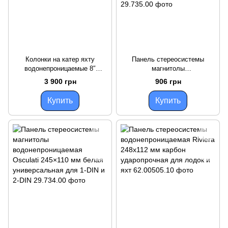
Колонки на катер яхту
Панель стереосистемы
водонепроницаемые 8″
магнитолы
180+180 Вт белый Osculati
водонепроницаемая Osculati
3 900 грн
906 грн
двухполосные 91 дБ АБС
230×86 мм белая для судна с
пластик
крышкой из
Купить
Купить