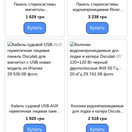
Панель стереосистемы
Панель стереосистемы
магнитолы
водонепроницаемая Riviera
водонепроницаемая Osculati
248х112 мм карбон
1 629 грн
3 238 грн
245×110 мм белая
ударопрочная для лодок и
универсальная для 1-DIN и 2-
яхт
Купить
Купить
DIN
Кабель судовой USB-AUX
Колонки водонепроницаемые
герметичная лицевая панель
для лодки и катера Osculati
Osculati для магнитол с USB
65″ 120+120 Вт черный
1 920 грн
2 518 грн
новая модель из Италии
двухполосные АЧХ 50 Гц - 20
кГц
Купить
Купить