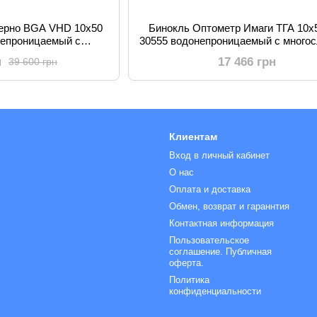
Верно BGA VHD 10x50
Бинокль Оптометр Имаги ТГА 10
непроницаемый с
30555 водонепроницаемый с много
 оптикой минимальная
покрытием для наблюдения за п
н
17 466 грн
39 600 грн
Клиентам
Вход в личный кабинет
О нас
Оплата и доставка
Обмен, возврат и гараннтия
Контактная информация
Пользовательское
соглашение. Публичная
оферта.
Политика
конфиденциальности