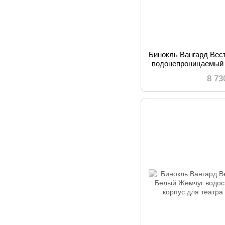
Бинокль Вангард Вес
водонепроницаемый
2.1 м BAK4 с мн
8 73