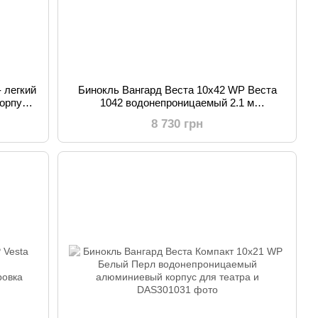
 легкий
Бинокль Вангард Веста 10x42 WP Веста
орпус,
1042 водонепроницаемый 2.1 м
фокусировка BAK4 MultiGuard Coatings
8 730 грн