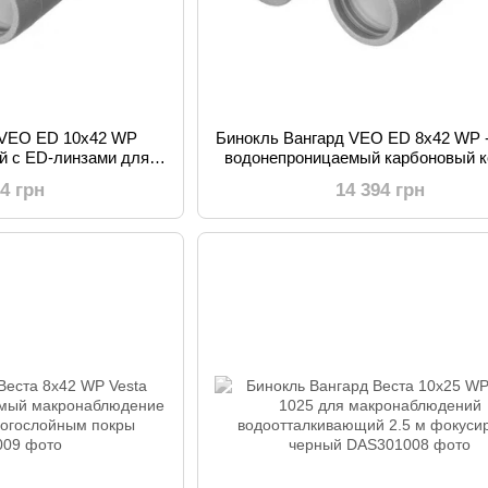
 VEO ED 10x42 WP
Бинокль Вангард VEO ED 8x42 WP -
й с ED-линзами для
водонепроницаемый карбоновый к
 туризма
ED-линзы
94 грн
14 394 грн