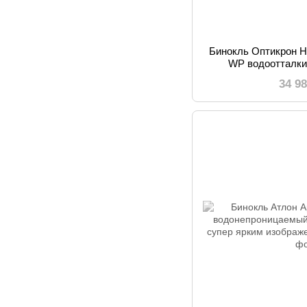
Бинокль Оптикрон 
WP водоотталки
диэлектрически
34 9