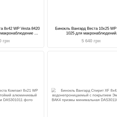
та 8x42 WP Vesta 8420
Бинокль Вангард Веста 10x25 WP
 макронаблюдение от
1025 для макронаблюдений
огослойным покры
водоотталкивающий 2.5 м фокуси
0 грн
5 640 грн
черный