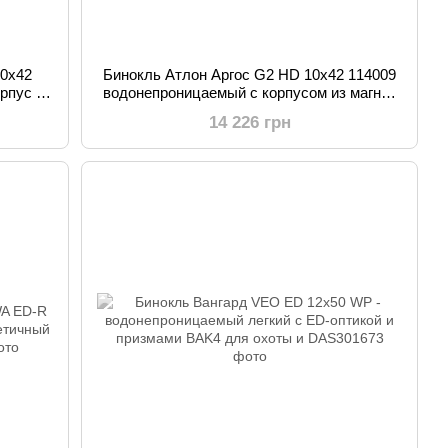
10x42
Бинокль Атлон Аргос G2 HD 10x42 114009
рпус из
водонепроницаемый с корпусом из магния
га
HD-линзы с защитным покрытием
14 226 грн