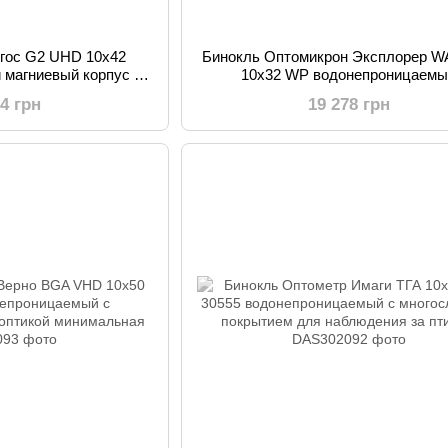
ргос G2 UHD 10x42
Бинокль Оптомикрон Эксплорер W
 магниевый корпус с
10x32 WP водонепроницаем
зображением XPL
герметичный с ED-линзами д
64 грн
19 278 грн