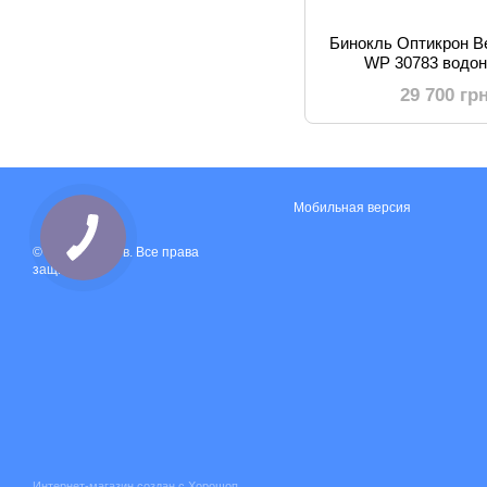
Бинокль Оптикрон 
WP 30783 водо
низкодисперсионной
29 700 гр
Мобильная версия
© 2024, Прилив. Все права
защищены.
Интернет-магазин создан с Хорошоп