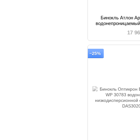
Бинокль Атлон А
водонепроницаемый
супер ярким и
17 9
−25%