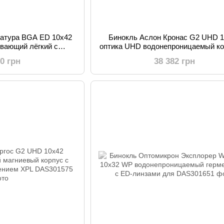
Натура BGA ED 10x42
Бинокль Аслон Кронас G2 UHD 
вающий лёгкий с
оптика UHD водонепроницаемый ко
м покрытием для
магния для охоты и бёрдвочин
80 грн
38 382 грн