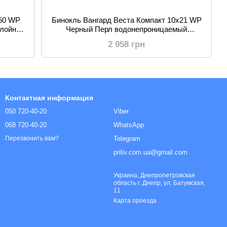
x50 WP
Бинокль Вангард Веста Компакт 10x21 WP
слойным
Черный Перл водонепроницаемый
тицам
алюминиевый с многослойным покрытием
2 958 грн
Контактная информация
050 720-40-20
Viber
068 720-40-20
WhatsApp
Telegram
Перезвонить вам?
priliv.com.ua@gmail.com
Украина, Днепропетровская
область г. Днепр, ул. Батумская,
11
Карта проезда