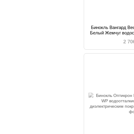
Бинокль Вангард Ве
Белый Жемчуг водо
корпус дл
2 70