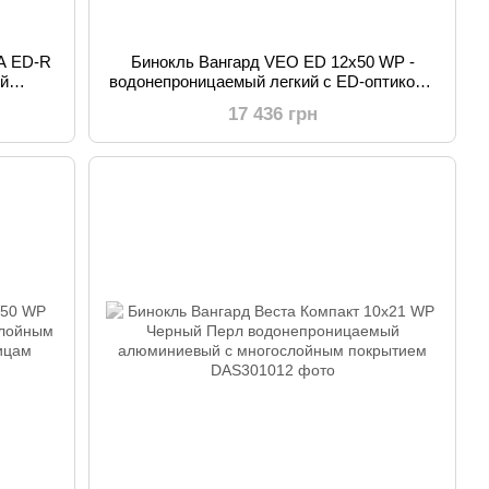
A ED-R
Бинокль Вангард VEO ED 12x50 WP -
ый
водонепроницаемый легкий с ED-оптикой и
ля
призмами BAK4 для охоты и
17 436 грн