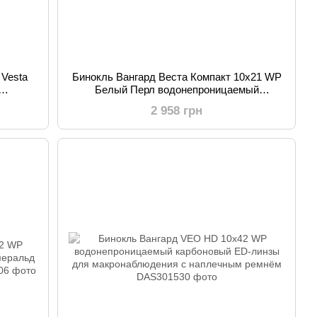
 Vesta
Бинокль Вангард Веста Компакт 10x21 WP
Белый Перл водонепроницаемый
ровка
алюминиевый корпус для театра и
2 958 грн