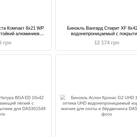
ста Компакт 8x21 WP
Бинокль Вангард Спирит XF 8x4
стойкий алюминиевый
водонепроницаемый с покрыт
я театра и
Эмеральд BAK4 призмы минима
6 грн
12 174 грн