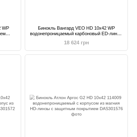
2 WP
Бинокль Вангард VEO HD 10x42 WP
ием
водонепроницаемый карбоновый ED-линзы
льная
для макронаблюдения с наплечным
18 624 грн
ремнём