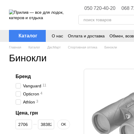
Перейти к основному контенту
050 720-40-20
068 7
Каталог
О нас
Оплата и доставка
Обмен, возв
Политика конфиденциальности
Главная
Каталог
ДасМарт
Спортивная оптика
Бинокли
Бинокли
Бренд
11
Vanguard
4
Opticron
3
Athlon
Цена, грн
От Цена, грн
До Цена, грн
OK