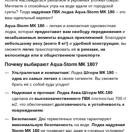
Мечтаете о спокойных утра на воде вдали от городской
суеты? Тогда
надувная ПВХ лодка Aqua-Storm MK 180
– это
ваш идеальный вариант!
Aqua-Storm MK 180
– легкая и компактная одноместная
лодка, которая
предоставит вам свободу передвижения
и
незабываемые моменты водных приключений
. Благодаря
небольшому весу (всего 8 кг!)
и
удобной конструкции
, вы
сможете
легко
транспортировать её
в рюкзаке, на
велосипеде или в общественном транспорте
.
Почему выбирают Aqua-Storm MK 180?
Ультралегкая и компактная:
Лодка
Шторм МК 180
–
одна из самых легких
в своем сегменте. Вы сможете
брать её с собой куда угодно!
Надежная и прочная:
Лодка Аква-Шторм МК-180
сделана из
высококачественного ПВХ
плотностью 700 г/
м2, что обеспечивает
долговечность и устойчивость к
повреждениям
.
Безопасная:
Два герметичных отсека гарантируют
максимальную безопасность
на воде.
Лодка надувная
Storm MK 180
не подведет вас даже в сложных условиях!