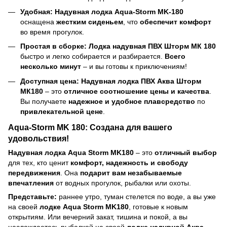
Удобная:
Надувная лодка Aqua-Storm MK-180
оснащена
жестким сиденьем
, что
обеспечит комфорт
во время прогулок.
Простая в сборке:
Лодка надувная ПВХ Шторм МК 180
быстро и легко собирается и разбирается.
Всего
несколько минут
– и вы готовы к приключениям!
Доступная цена:
Надувная лодка ПВХ Аква Шторм
МК180
– это
отличное соотношение цены и качества
.
Вы получаете
надежное и удобное плавсредство
по
привлекательной цене
.
Aqua-Storm MK 180: Создана для вашего
удовольствия!
Надувная лодка Aqua Storm MK180
– это
отличный выбор
для тех, кто ценит
комфорт, надежность и свободу
передвижения
. Она
подарит вам незабываемые
впечатления
от водных прогулок, рыбалки или охоты.
Представьте:
раннее утро, туман стелется по воде, а вы уже
на своей
лодке Aqua Storm MK180
, готовые к новым
открытиям. Или вечерний закат, тишина и покой, а вы
наслаждаетесь рыбалкой на своей
лодке надувной Аква-