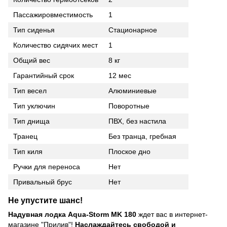
Пассажировместимость
1
Тип сиденья
Стационарное
Количество сидячих мест
1
Общий вес
8 кг
Гарантийный срок
12 мес
Тип весел
Алюминиевые
Тип уключин
Поворотные
Тип днища
ПВХ, без настила
Транец
Без транца, гребная
Тип киля
Плоское дно
Ручки для переноса
Нет
Привальный брус
Нет
Не упустите шанс!
Надувная лодка Aqua-Storm MK 180
ждет вас в интернет-
магазине "Прилив"!
Наслаждайтесь свободой и