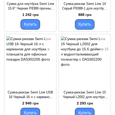
Сумка для ноутбука Semi Line
Сумка-рюкзак Semi Line 14
15.6" Черная P8389 прочный
Серый P8388-1 для ноутбука
1680D Polyester съемный
до 15.6" 14 л с
1 242 грн
888 грн
ремень объем 10
анатомическими шлейками,
прочная
Купить
Купить
Сумка-рюкзак Semi Line USB
Сумка-рюкзак Semi Line 15
16 Черный 16 л с карманом
Черный L2002 для ноутбука
для ноутбука и планшета для
до 15.6 дюймов 15 л
2 940 грн
2 293 грн
офисных поездок
водоотталкивающий
полиэстер с
Купить
Купить